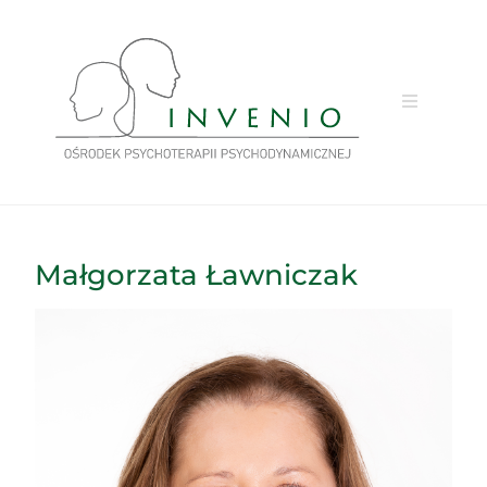
Przejdź
do
treści
Małgorzata Ławniczak